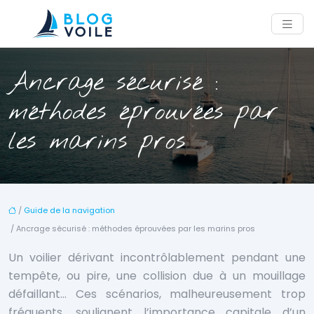
Ancrage sécurisé :
méthodes éprouvées par
les marins pros
/
Guide de la navigation
/ Ancrage sécurisé : méthodes éprouvées par les marins pros
Un voilier dérivant incontrôlablement pendant une
tempête, ou pire, une collision due à un mouillage
défaillant… Ces scénarios, malheureusement trop
fréquents, soulignent l’importance capitale d’un