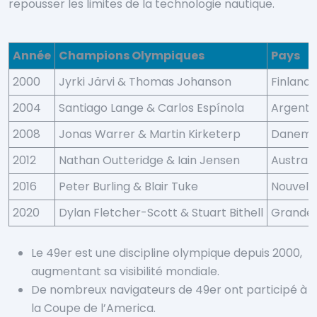
repousser les limites de la technologie nautique.
Année
Champions Olympiques
Pays
2000
Jyrki Järvi & Thomas Johanson
Finland
2004
Santiago Lange & Carlos Espínola
Argenti
2008
Jonas Warrer & Martin Kirketerp
Danema
2012
Nathan Outteridge & Iain Jensen
Australi
2016
Peter Burling & Blair Tuke
Nouvell
2020
Dylan Fletcher-Scott & Stuart Bithell
Grande
Le 49er est une discipline olympique depuis 2000,
augmentant sa visibilité mondiale.
De nombreux navigateurs de 49er ont participé à
la Coupe de l’America.