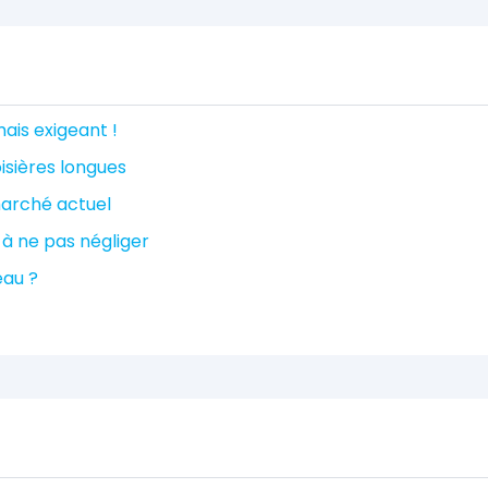
ais exigeant !
isières longues
marché actuel
à ne pas négliger
eau ?