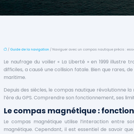
/
Guide de la navigation
/ Naviguer avec un compas nautique précis : essen
Le naufrage du voilier « La Liberté » en 1999 illust
difficiles, a causé une collision fatale. Bien que rares
maritime.
Depuis des siècles, le compas nautique révolutionne la
l’ère du GPS. Comprendre son fonctionnement, ses limit
Le compas magnétique : fonction
Le compas magnétique utilise l’interaction entre son
magnétique. Cependant, il est essentiel de savoir que