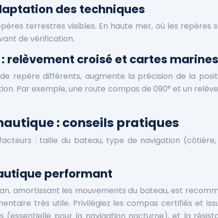
adaptation des techniques
pères terrestres visibles. En haute mer, où les repères s
nt de vérification.
: relèvement croisé et cartes marine
 de repère différents, augmente la précision de la pos
sition. Par exemple, une route compas de 090° et un relè
nautique : conseils pratiques
cteurs : taille du bateau, type de navigation (côtière, 
nautique performant
an, amortissant les mouvements du bateau, est recommand
taire très utile. Privilégiez les compas certifiés et iss
 (essentielle pour la navigation nocturne), et la résist