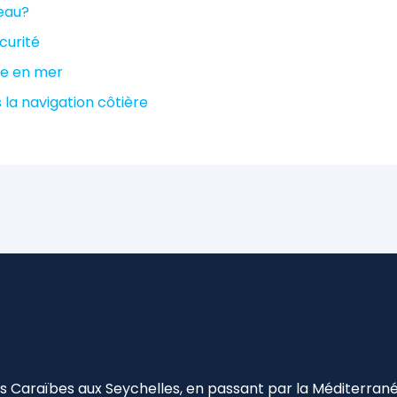
eau?
écurité
ce en mer
 la navigation côtière
 Caraïbes aux Seychelles, en passant par la Méditerranée