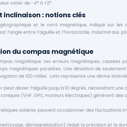
peut varier de -4° à +2°.
inclinaison : notions clés
 géographique et le nord magnétique, indiqué sur les c
est l’angle entre l’aiguille et l’horizontale, maximal aux
cision du compas magnétique
 compas magnétique. Les erreurs magnétiques, causées p
s magnétiques parasites. Une déviation de seulement 5 
igation de 100 milles : cela représente une dérive latérale
 peut dévier l’aiguille jusqu’à 10 degrés, nécessitant un
roniques (VHF, GPS, moteurs électriques) génèrent des 
tiques solaires peuvent occasionner des fluctuations 
nettoyage, démagnétisation) réduit la précision et la du