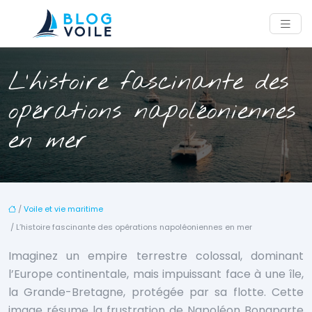
L’histoire fascinante des
opérations napoléoniennes
en mer
/
Voile et vie maritime
/ L’histoire fascinante des opérations napoléoniennes en mer
Imaginez un empire terrestre colossal, dominant
l’Europe continentale, mais impuissant face à une île,
la Grande-Bretagne, protégée par sa flotte. Cette
image résume la frustration de Napoléon Bonaparte