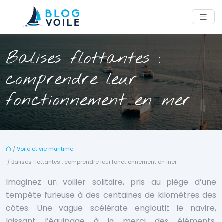
Balises flottantes :
comprendre leur
fonctionnement en mer
/
Voile et vie maritime
/ Balises flottantes : comprendre leur fonctionnement en mer
Imaginez un voilier solitaire, pris au piège d’une
tempête furieuse à des centaines de kilomètres des
côtes. Une vague scélérate engloutit le navire,
laissant l’équipage à la merci des éléments.