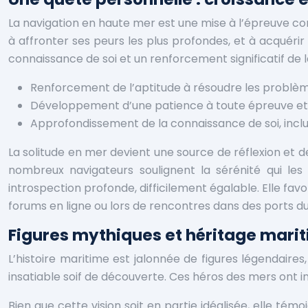
La navigation en haute mer est une mise à l’épreuve const
à affronter ses peurs les plus profondes, et à acqué
connaissance de soi et un renforcement significatif de 
Renforcement de l’aptitude à résoudre les problèm
Développement d’une patience à toute épreuve et
Approfondissement de la connaissance de soi, inclua
La solitude en mer devient une source de réflexion et de
nombreux navigateurs soulignent la sérénité qui les 
introspection profonde, difficilement égalable. Elle fav
forums en ligne ou lors de rencontres dans des ports d
Figures mythiques et héritage mariti
L’histoire maritime est jalonnée de figures légendaires
insatiable soif de découverte. Ces héros des mers ont i
Bien que cette vision soit en partie idéalisée, elle tém