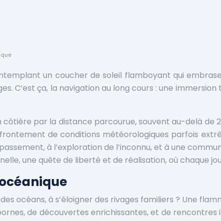
nique
ontemplant un coucher de soleil flamboyant qui embrase 
s. C’est ça, la navigation au long cours : une immersion t
ion côtière par la distance parcourue, souvent au-delà de
affrontement de conditions météorologiques parfois extrê
 dépassement, à l’exploration de l’inconnu, et à une commu
le, une quête de liberté et de réalisation, où chaque jour 
 océanique
des océans, à s’éloigner des rivages familiers ? Une flam
nes, de découvertes enrichissantes, et de rencontres ino