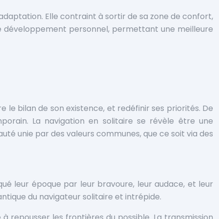
adaptation. Elle contraint à sortir de sa zone de confort,
 de développement personnel, permettant une meilleure
le bilan de son existence, et redéfinir ses priorités. De
porain. La navigation en solitaire se révèle être une
unauté unie par des valeurs communes, que ce soit via des
rqué leur époque par leur bravoure, leur audace, et leur
tique du navigateur solitaire et intrépide.
é à repousser les frontières du possible. La transmission