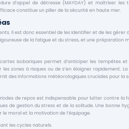
édure d’appel de détresse (MAYDAY) et maîtriser les t
cace constitue un pilier de la sécurité en haute mer.
léas
nts. Il est donc essentiel de les identifier et de les gér
goureuse de la fatigue et du stress, et une préparation m
s cartes isobariques permet d’anticiper les tempêtes 
r les zones à risques ou de s’en éloigner rapidement. L
it des informations météorologiques cruciales pour la s
riodes de repos est indispensable pour lutter contre la fa
 de gestion du stress et de la solitude. Une bonne hygi
r le moral et la motivation de l’équipage.
nt les cycles naturels.