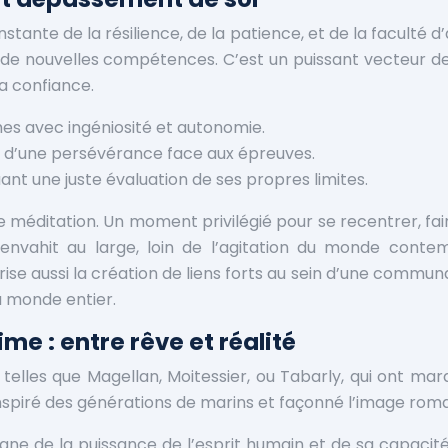
ante de la résilience, de la patience, et de la faculté d’
rir de nouvelles compétences. C’est un puissant vecteur
la confiance.
es avec ingéniosité et autonomie.
 d’une persévérance face aux épreuves.
nt une juste évaluation de ses propres limites.
 méditation. Un moment privilégié pour se recentrer, faire 
envahit au large, loin de l’agitation du monde contem
orise aussi la création de liens forts au sein d’une comm
u monde entier.
me : entre rêve et réalité
, telles que Magellan, Moitessier, ou Tabarly, qui ont ma
nspiré des générations de marins et façonné l’image roman
oigne de la puissance de l’esprit humain et de sa capacit