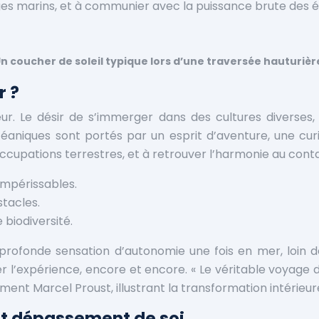
ges marins, et à communier avec la puissance brute des 
n coucher de soleil typique lors d’une traversée hauturièr
r ?
seur. Le désir de s’immerger dans des cultures diverses
éaniques sont portés par un esprit d’aventure, une curio
occupations terrestres, et à retrouver l’harmonie au con
impérissables.
stacles.
 biodiversité.
rofonde sensation d’autonomie une fois en mer, loin de
r l’expérience, encore et encore. « Le véritable voyag
tement Marcel Proust, illustrant la transformation intéri
et dépassement de soi