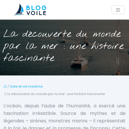
La découverte du monde
par la mer : une histoire
fascinante
/
Voile et vie maritime
/ La découverte du monde par la mer : une histoire fascinante
L’océan, depuis l’aube de l’humanité, a exercé une
fascination irrésistible. Source de mythes et de
légendes – sirènes, monstres marins – il représentait
à la fois le danger et la promesse de l’inconnu. Cette